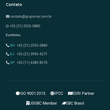
Contato
contato@grupomyr.com.br
+55 (31) 2555-0880
Escritórios
BH
+55 (31) 2555-0880
RJ
+55 (21) 3995-4271
SP
+55 (11) 4380-8570
ISO 9001:2015
IPCC
ESRI Partner
USGBC Member
GBC Brasil