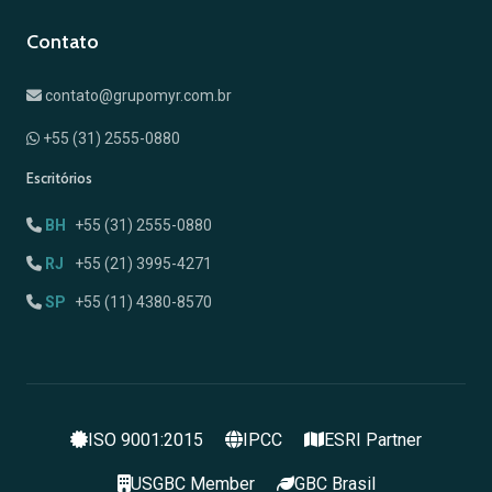
Contato
contato@grupomyr.com.br
+55 (31) 2555-0880
Escritórios
BH
+55 (31) 2555-0880
RJ
+55 (21) 3995-4271
SP
+55 (11) 4380-8570
ISO 9001:2015
IPCC
ESRI Partner
USGBC Member
GBC Brasil