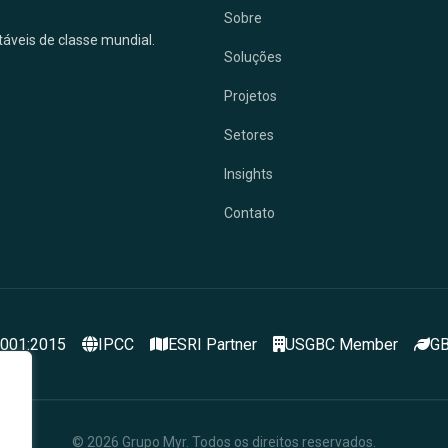
Sobre
ntáveis de classe mundial.
Soluções
Projetos
Setores
Insights
Contato
9001:2015
IPCC
ESRI Partner
USGBC Member
GB
© 2026 Grupo Myr. Todos os direitos reservados.