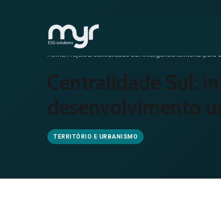
Home
/
Projetos
/
Centralidade Sul: inteligência territorial pa
Centralidade Sul: in
desenvolvimento u
TERRITÓRIO E URBANISMO