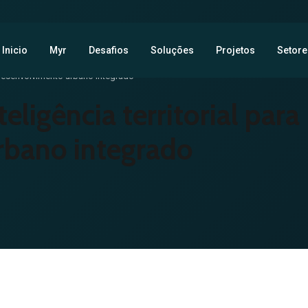
Inicio
Myr
Desafios
Soluções
Projetos
Setore
ra desenvolvimento urbano integrado
teligência territorial para
rbano integrado