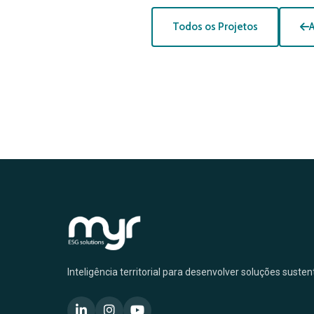
Todos os Projetos
A
Inteligência territorial para desenvolver soluções suste