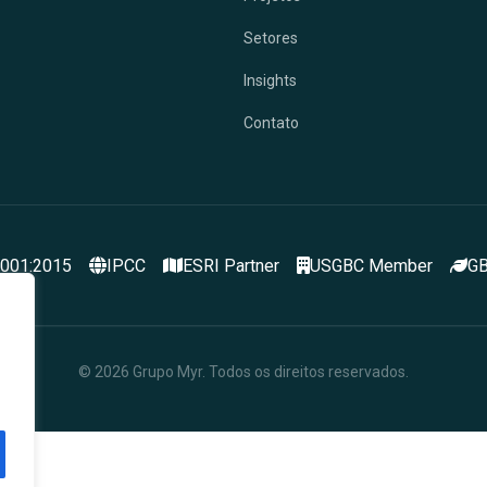
Setores
Insights
Contato
9001:2015
IPCC
ESRI Partner
USGBC Member
GB
© 2026 Grupo Myr. Todos os direitos reservados.