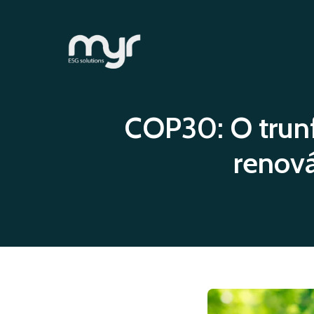
COP30: O trunfo
renová