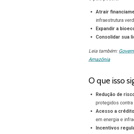
Atrair financiam
infraestrutura ver
Expandir a bioe
Consolidar sua l
Leia também:
Govern
Amazônia
O que isso si
Redução de risco
protegidos contra
Acesso a crédit
em energia e infra
Incentivos regul