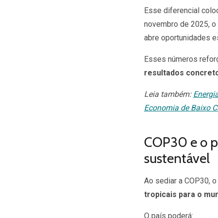
Esse diferencial colo
novembro de 2025, o p
abre oportunidades es
Esses números reforça
resultados concret
Leia também:
Energi
Economia de Baixo C
COP30 e o pa
sustentável
Ao sediar a COP30, o
tropicais para o mu
O país poderá: