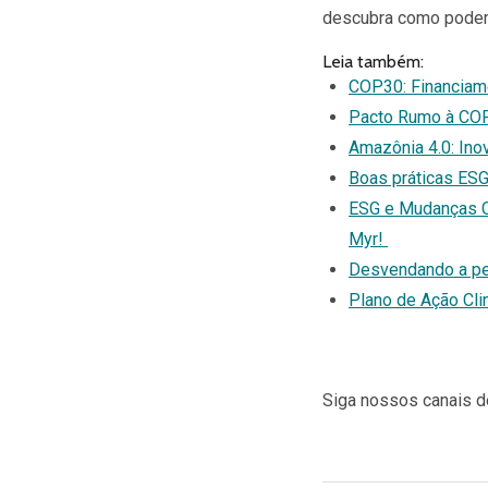
descubra como podemo
Leia também:
COP30: Financiame
Pacto Rumo à COP3
Amazônia 4.0: Ino
Boas práticas ESG
ESG e Mudanças Cl
Myr!
Desvendando a peg
Plano de Ação Clim
Siga nossos canais 