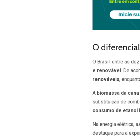
O diferencia
O Brasil, entre as d
e renovável
. De aco
renováveis
, enquant
A
biomassa da cana
substituição de combu
consumo de etanol 
Na energia elétrica,
destaque para a expan