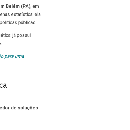
m Belém (PA)
, em
nas estatística: ela
olíticas públicas.
tica: já possui
.
ção para uma
ca
edor de soluções