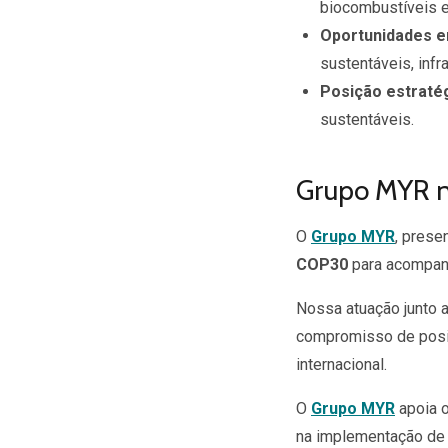
biocombustíveis e
Oportunidades 
sustentáveis, infr
Posição estratég
sustentáveis.
Grupo MYR 
O
Grupo MYR
, prese
COP30
para acompanh
Nossa atuação junto a
compromisso de posic
internacional.
O
Grupo MYR
apoia o
na implementação de 