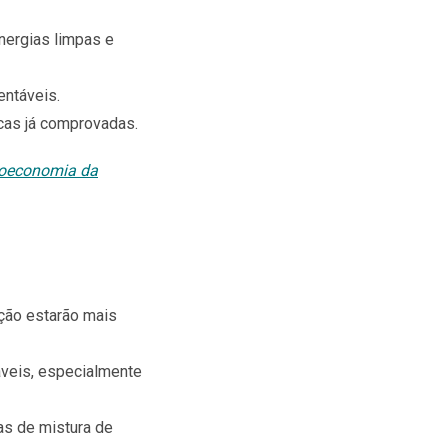
nergias limpas e
entáveis.
icas já comprovadas.
bioeconomia da
ção estarão mais
áveis, especialmente
as de mistura de