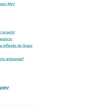
rupo Myr!
 projeto!
negócio
a reflexão do Grupo
cto ambiental?
otify
!