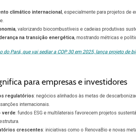
ento climático internacional
, especialmente para projetos de e
de.
conomia
, valorizando biocombustíveis e cadeias produtivas sust
iderança na transição energética
, mostrando métricas e polít
o do Pará, que vai sediar a COP 30 em 2025, lança projeto de 
gnifica para empresas e investidores
s regulatórios
: negócios alinhados às metas de descarboniza
 sanções internacionais.
o verde
: fundos ESG e multilaterais favorecem projetos sustent
estrutura.
atórios crescentes
: iniciativas como o RenovaBio e novas met