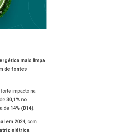
ergética mais limpa
em de fontes
forte impacto na
 de
30,1% no
ra de
14% (B14)
.
nal em 2024
, com
triz elétrica
.