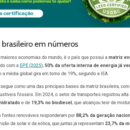
l brasileiro em números
ez maiores economias do mundo, é o país que possui a
matriz en
rdo com a
EPE (2025)
,
50% da oferta interna de energia já v
o a média global gira em torno de 19%, segundo a IEA.
segue como uma das principais bases da matriz brasileira, com 
stíveis fósseis. Em 2024, o setor de transportes registrou alta
hidratado
e de
19,3% no biodiesel
, que alcançou teor de mistu
 as fontes renováveis responderam por
88,2% da geração nacio
são da solar e da eólica, que juntas já representam
23,7% da ma