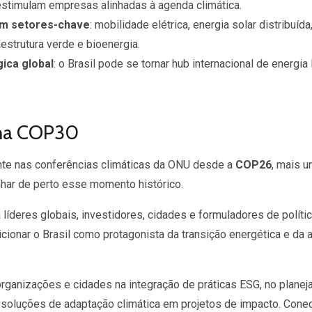
stimulam empresas alinhadas à agenda climática.
em setores-chave
: mobilidade elétrica, energia solar distribuíd
aestrutura verde e bioenergia.
ica global
: o Brasil pode se tornar hub internacional de energi
na COP30
nte nas conferências climáticas da ONU desde a
COP26
, mais u
ar de perto esse momento histórico.
 líderes globais, investidores, cidades e formuladores de políti
ionar o Brasil como protagonista da transição energética e da 
rganizações e cidades na integração de práticas ESG, no planej
soluções de adaptação climática em projetos de impacto. Cone