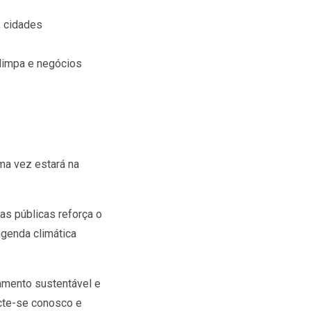
a, cidades
a limpa e negócios
ma vez estará na
cas públicas reforça o
agenda climática
amento sustentável e
cte-se conosco e