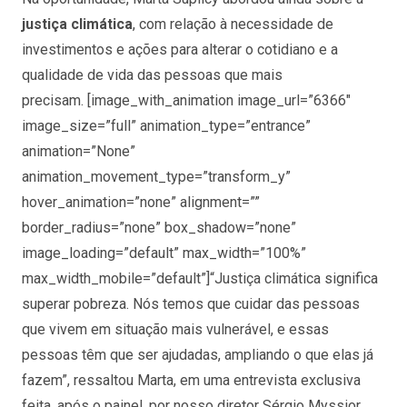
justiça climática
, com relação à necessidade de
investimentos e ações para alterar o cotidiano e a
qualidade de vida das pessoas que mais
precisam.
[image_with_animation image_url=”6366″
image_size=”full” animation_type=”entrance”
animation=”None”
animation_movement_type=”transform_y”
hover_animation=”none” alignment=””
border_radius=”none” box_shadow=”none”
image_loading=”default” max_width=”100%”
max_width_mobile=”default”]
“Justiça climática significa
superar pobreza. Nós temos que cuidar das pessoas
que vivem em situação mais vulnerável, e essas
pessoas têm que ser ajudadas, ampliando o que elas já
fazem”, ressaltou Marta, em uma entrevista exclusiva
feita, após o painel, por nosso diretor Sérgio Myssior.