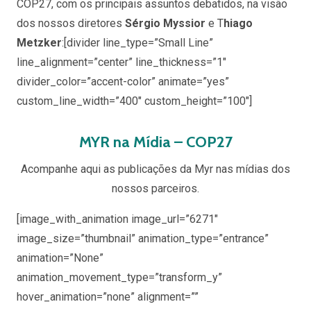
COP27, com os principais assuntos debatidos, na visão
dos nossos diretores
Sérgio Myssior
e T
hiago
Metzker
:
[divider line_type=”Small Line”
line_alignment=”center” line_thickness=”1″
divider_color=”accent-color” animate=”yes”
custom_line_width=”400″ custom_height=”100″]
MYR na Mídia – COP27
Acompanhe aqui as publicações da Myr nas mídias dos
nossos parceiros.
[image_with_animation image_url=”6271″
image_size=”thumbnail” animation_type=”entrance”
animation=”None”
animation_movement_type=”transform_y”
hover_animation=”none” alignment=””