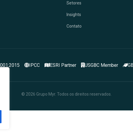
Setores
Insights
Contato
9001:2015
IPCC
ESRI Partner
USGBC Member
GB
© 2026 Grupo Myr. Todos os direitos reservados.